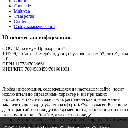
California
Caravelle
Multivan
Transporter
Crafter
Caddy коммерческий
Юридическая информация:
ООО "Максимум Приморский"
195299, г. Санкт-Петербург, улица Руставели дом 53, лит А, пом
201
ОГРН 1177847034661
ИНН/КПП 7804588459/781601001
Любая информация, содержащаяся на настоящем сайте, носит
исключительно справочный характер и ни при каких
обстоятельствах не может быть расценена как предложение
заключить договор (публичная оферта). Фольксваген Россия не
дает гарантий по поводу своевременности, точности и полнот
информации на веб-сайте, а также по поводу
беспрепятственного доступа к нему в любое время. Технически
характеристики и оборудование автомобилей, условия
ООО "Автоцентр Максимум" обрабатывает Cookies и