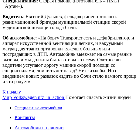
Специализация
: Скорая помощь (изготовитель – ПКСТ
«Артан»).
Водитель
: Евгений Дульнев, фельдшер анестезиолого-
реанимационной бригады муниципальной станции скорой
медицинской помощи города Сочи.
Об автомобиле
: «На борту Transporter есть и дефибриллятор, и
аппарат искусственной вентиляции легких, и вакуумный
матрац для транспортировки тяжелых больных или
пострадавших в ДТП. Автомобиль выезжает на самые разные
вызовы, и мы должны быть готовы ко всему. Охотнее ли
водители уступают дорогу машине скорой помощи со
спецсигналами, чем пять лет назад? Не сказал бы. Но с
введением новых развязок ездить по Сочи стало намного проще
и это радует».
К началу
Мир Volkswagen
nfz_in_action
Помогает спасать жизни людей
Специальные автомобили
Контакты
Автомобили в наличии