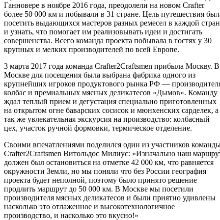
Ганновере в ноябре 2016 года, преодолели на новом Crafter
более 50 000 км и побывали в 31 стране. Цель путешествия был
посетить выдающихся мастеров разных ремесел в каждой стран
и узнать, что помогает им реализовывать идеи и достигать
совершенства. Всего команда проекта побывала в гостях у 30
крупных и мелких производителей по всей Европе.
3 марта 2017 года команда Crafter2Craftsmen прибыла Москву. В
Москве для посещения была выбрана фабрика одного из
крупнейших игроков продуктового рынка РФ — производител
колбас и премиальных мясных деликатесов «Дымов». Команду
ждал теплый прием и дегустация специально приготовленных
на открытом огне баварских сосисок и мюнхенских сарделек, а
так же увлекательная экскурсия на производство: колбасный
цех, участок ручной формовки, термическое отделение.
Своими впечатлениями поделился один из участников команд
Crafter2Craftsmen Витольдос Милиус: «Изначально наш маршру
должен был остановиться на отметке 42 000 км, что равняется
окружности Земли, но мы поняли что без России география
проекта будет неполной, поэтому было принято решение
продлить маршрут до 50 000 км. В Москве мы посетили
производителя мясных деликатесов и были приятно удивлены
насколько это отлаженное и высокотехнологичное
производство, и насколько это вкусно!»