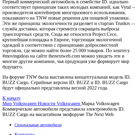
Первый коммерческий автомобиль в семействе ID. идеально
соответствует принципам таких молодых компаний, как Vytal 
производителя контейнеров многоразового использования,
показавшего на TNW новые решения для пищевой упаковки.
Эти же принципы экологичности разделяет и стартап Trunkrs 
служба доставки, которая стремится сокращать выбросы
транспортных средств. Сюда же относится Project Cece,
крупнейшая площадка в Европе, торгующая экологичной
одеждой в соответствии с принципами добросовестной
торговли, где можно найти более 25 000 товаров. По хештегу
#movingideas на сайте thenextweb.com можно увидеть эти и
многие другие компании, чья продукция уже формирует мир
будущего.
На форуме TNW была выставлена концептуальная модель ID.
BUZZ Cargo. Серийные версии ID. BUZZ и ID. BUZZ Cargo
будут официально представлены весной 2022 года.
К началу
Мир Volkswagen
Новости Volkswagen
Марка Volkswagen
Коммерческие автомобили представила электромобиль ID.
BUZZ Cargo на масштабном экофоруме The Next Web
Специальные автомобили
Контакты