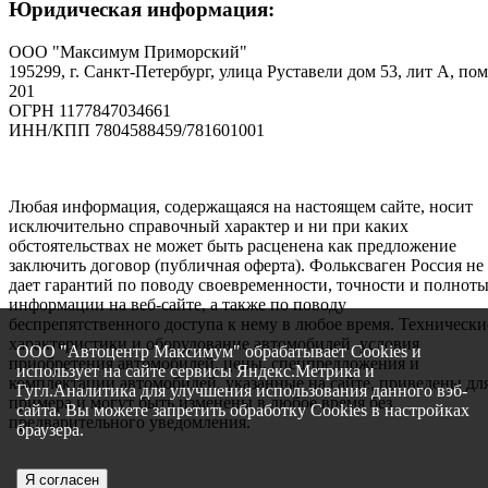
Юридическая информация:
ООО "Максимум Приморский"
195299, г. Санкт-Петербург, улица Руставели дом 53, лит А, пом
201
ОГРН 1177847034661
ИНН/КПП 7804588459/781601001
Любая информация, содержащаяся на настоящем сайте, носит
исключительно справочный характер и ни при каких
обстоятельствах не может быть расценена как предложение
заключить договор (публичная оферта). Фольксваген Россия не
дает гарантий по поводу своевременности, точности и полнот
информации на веб-сайте, а также по поводу
беспрепятственного доступа к нему в любое время. Технически
характеристики и оборудование автомобилей, условия
ООО "Автоцентр Максимум" обрабатывает Cookies и
приобретения автомобилей, цены, спецпредложения и
использует на сайте сервисы Яндекс.Метрика и
комплектации автомобилей, указанные на сайте, приведены дл
Гугл.Аналитика для улучшения использования данного вэб-
примера и могут быть изменены в любое время без
сайта. Вы можете запретить обработку Cookies в настройках
предварительного уведомления.
браузера.
Я согласен