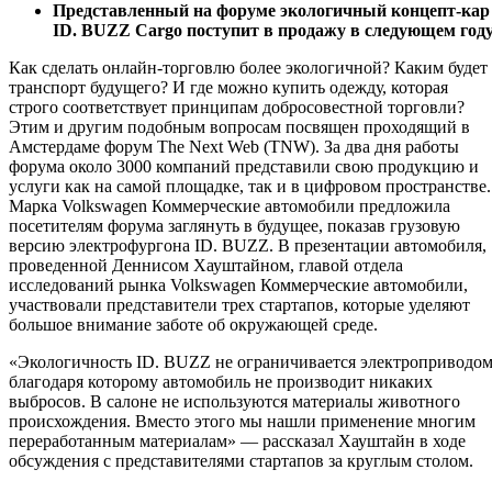
Представленный на форуме экологичный концепт-кар
ID. BUZZ Cargo поступит в продажу в следующем год
Как сделать онлайн-торговлю более экологичной? Каким будет
транспорт будущего? И где можно купить одежду, которая
строго соответствует принципам добросовестной торговли?
Этим и другим подобным вопросам посвящен проходящий в
Амстердаме форум The Next Web (TNW). За два дня работы
форума около 3000 компаний представили свою продукцию и
услуги как на самой площадке, так и в цифровом пространстве.
Марка Volkswagen Коммерческие автомобили предложила
посетителям форума заглянуть в будущее, показав грузовую
версию электрофургона ID. BUZZ. В презентации автомобиля,
проведенной Деннисом Хауштайном, главой отдела
исследований рынка Volkswagen Коммерческие автомобили,
участвовали представители трех стартапов, которые уделяют
большое внимание заботе об окружающей среде.
«Экологичность ID. BUZZ не ограничивается электроприводом
благодаря которому автомобиль не производит никаких
выбросов. В салоне не используются материалы животного
происхождения. Вместо этого мы нашли применение многим
переработанным материалам» — рассказал Хауштайн в ходе
обсуждения с представителями стартапов за круглым столом.