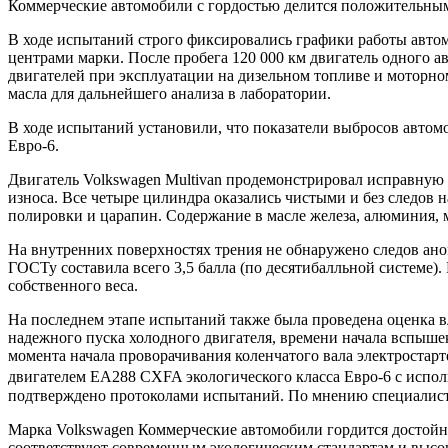
Коммерческие автомобили с гордостью делится положительным
В ходе испытаний строго фиксировались графики работы авто
центрами марки. После пробега 120 000 км двигатель одного а
двигателей при эксплуатации на дизельном топливе и моторно
масла для дальнейшего анализа в лаборатории.
В ходе испытаний установили, что показатели выбросов авто
Евро-6.
Двигатель Volkswagen Multivan продемонстрировал исправную 
износа. Все четыре цилиндра оказались чистыми и без следов 
полировки и царапин. Содержание в масле железа, алюминия, 
На внутренних поверхностях трения не обнаружено следов ано
ГОСТу составила всего 3,5 балла (по десятибалльной системе)
собственного веса.
На последнем этапе испытаний также была проведена оценка в
надежного пуска холодного двигателя, времени начала вспышек
момента начала проворачивания коленчатого вала электростарте
двигателем EA288 CXFA экологического класса Евро-6 с испо
подтверждено протоколами испытаний. По мнению специалистов
Марка Volkswagen Коммерческие автомобили гордится достойны
соответствуют современным экологическим стандартам и высо