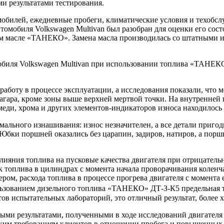
и результатами тестирования.
мобилей, ежедневные пробеги, климатические условия и техоб
втомобиля Volkswagen Multivan был разобран для оценки его сос
м масле «ТАНЕКО». Замена масла производилась со штатными ин
мобиля Volkswagen Multivan при использовании топлива «ТАНЕК
работу в процессе эксплуатации, а исследования показали, чт
нагара, кроме зоны выше верхней мертвой точки. На внутренней
меди, хрома и других элементов-индикаторов износа находилось
мального изнашивания: износ незначителен, а все детали приго
. Юбки поршней оказались без царапин, задиров, натиров, а по
лияния топлива на пусковые качества двигателя при отрицател
 топлива в цилиндрах с момента начала проворачивания коленчат
ром, расхода топлива в процессе прогрева двигателя с момента 
льзованием дизельного топлива «ТАНЕКО» ДТ-З-К5 предельная т
 испытательных лабораторий, это отличный результат, более х
ми результатами, полученными в ходе исследований двигателя 
ким требованиям клиентов в отношении пробега и повышенных н