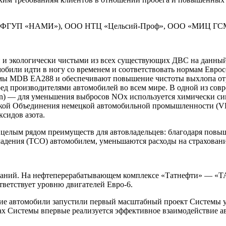
 ФГУП «НАМИ»), ООО НТЦ «Цельсий-Проф», ООО «МИЦ ГСМ
 и экологически чистыми из всех существующих ДВС на данный 
били идти в ногу со временем и соответствовать нормам Еврос
рмы MDB EA288 и обеспечивают повышение чистоты выхлопа отр
еред производителями автомобилей во всем мире. В одной из со
ction) — для уменьшения выбросов NOx используется химически 
ркой Объединения немецкой автомобильной промышленности (VD
сидов азота.
 целым рядом преимуществ для автовладельцев: благодаря повы
 владения (ТСО) автомобилем, уменьшаются расходы на страхован
паний. На нефтеперерабатывающем комплексе «Татнефти» — «
ответствует уровню двигателей Евро-6.
ие автомобили запустили первый масштабный проект Системы у
мках Системы впервые реализуется эффективное взаимодействие 