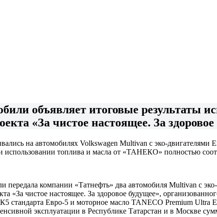
били объявляет итоговые результаты ис
кта «За чистое настоящее. За здоровое
ись на автомобилях Volkswagen Multivan с эко-двигателями Ев
ри использовании топлива и масла от «ТАНЕКО» полностью соот
и передала компании «Татнефть» два автомобиля Multivan с эко
кта «За чистое настоящее. За здоровое будущее», организованн
К5 стандарта Евро-5 и моторное масло TANECO Premium Ultra E
нтенсивной эксплуатации в Республике Татарстан и в Москве су