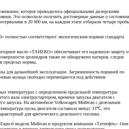
служивание, которое проводилось официальными дилерскими
тояния. Это позволило получить достоверные данные о состояни
тервалами в 20 000 км, на каждом этапе отбирали четыре проб
О» полностью соответствуют экологическим нормам стандарта
о моторное масло «ТАНЕКО» обеспечивает его надежную защиту о
 поверхности цилиндров также не обнаружено натиров, следов
 в пределах нормы.
дны для дальнейшей эксплуатации. Загрязненность поршней по
ршневые кольца свободно перемещаются под действием
ьных температурах с определением предельной температуры
ого вала электростартером, времени запуска двигателя с
его запуска. На автомобиле Volkswagen Multivan с дизельным
емпература пуска двигателя составила минус 33℃, что
арактерный для арктического дизельного топлива.
Евро-6 модели Multivan и продуктов компании «Татнефть». Они
агрузок в течение длительного срока эксплуатации