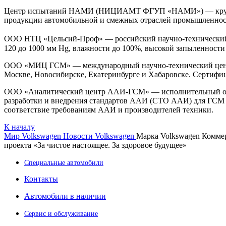
Центр испытаний НАМИ (НИЦИАМТ ФГУП «НАМИ») — крупней
продукции автомобильной и смежных отраслей промышленности
ООО НТЦ «Цельсий-Проф» — российский научно-технический ц
120 до 1000 мм Hg, влажности до 100%, высокой запыленности 
ООО «МИЦ ГСМ» — международный научно-технический центр
Москве, Новосибирске, Екатеринбурге и Хабаровске. Сертифиц
ООО «Аналитический центр ААИ-ГСМ» — исполнительный ор
разработки и внедрения стандартов ААИ (СТО ААИ) для ГСМ 
соответствие требованиям ААИ и производителей техники.
К началу
Мир Volkswagen
Новости Volkswagen
Марка Volkswagen Коммер
проекта «За чистое настоящее. За здоровое будущее»
Специальные автомобили
Контакты
Автомобили в наличии
Сервис и обслуживание