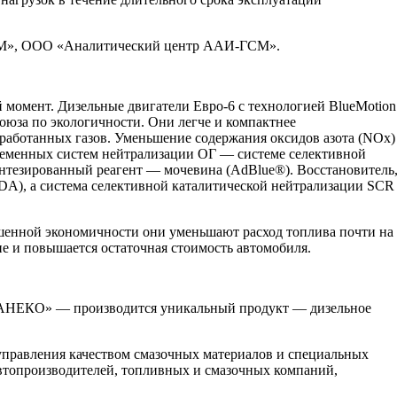
», ООО «Аналитический центр ААИ-ГСМ».
момент. Дизельные двигатели Евро-6 с технологией BlueMotion
оюза по экологичности. Они легче и компактнее
аботанных газов. Уменьшение содержания оксидов азота (NOx)
временных систем нейтрализации ОГ — системе селективной
синтезированный реагент — мочевина (AdBlue®). Восстановитель
A), а система селективной каталитической нейтрализации SCR
шенной экономичности они уменьшают расход топлива почти на
ие и повышается остаточная стоимость автомобиля.
ТАНЕКО» — производится уникальный продукт — дизельное
правления качеством смазочных материалов и специальных
автопроизводителей, топливных и смазочных компаний,