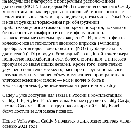
на модульной платформе с поперечным расположением
двигателя (MQB). Платформа MQB позволила оснастить Caddy
множеством новых передовых технологий: инновационные
вспомогательные системы для водителя, в том числе Travel Assi
и новая функция торможения при обнаружении
приближающегося автомобиля во время поворота, повышают
безопасность и комфорт; сетевые информационно-
развлекательные системы превращают Caddy в «смартфон на
колесах»; новая технология двойного впрыска Twindosing
преобразует выбросы оксидов азота (NOx) турбодизельных
двигателей (TDI) в воду и безвредный азот. Дизайн экстерьера
полностью переработан и стал более спортивным, а интерьер
продуман до мельчайших деталей. Кроме того, значительно
улучшено водительское место, расширены функциональные
возможности и увеличен объем внутреннего пространства в
ультрасовременном салоне — как и должно быть в
многостороннем, функциональном и практичном Caddy.
Caddy 5 уже доступен для заказа в России в комплектациях
Caddy, Life, Style и PanAmericana. Новые грузовой Caddy Cargo,
кемпер Caddy California и грузопассажирский Caddy Kombi
будут доступны для заказа позднее.
Новые Volkswagen Caddy 5 появятся в дилерских центрах марк
осенью 2021 года.