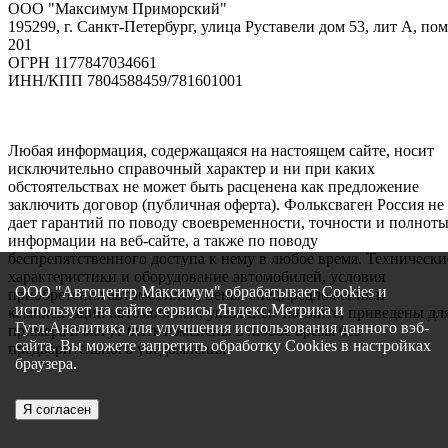
ООО "Максимум Приморский"
195299, г. Санкт-Петербург, улица Руставели дом 53, лит А, пом
201
ОГРН 1177847034661
ИНН/КПП 7804588459/781601001
Любая информация, содержащаяся на настоящем сайте, носит
исключительно справочный характер и ни при каких
обстоятельствах не может быть расценена как предложение
заключить договор (публичная оферта). Фольксваген Россия не
дает гарантий по поводу своевременности, точности и полнот
информации на веб-сайте, а также по поводу
беспрепятственного доступа к нему в любое время. Технически
характеристики и оборудование автомобилей, условия
ООО "Автоцентр Максимум" обрабатывает Cookies и
приобретения автомобилей, цены, спецпредложения и
использует на сайте сервисы Яндекс.Метрика и
комплектации автомобилей, указанные на сайте, приведены дл
Гугл.Аналитика для улучшения использования данного вэб-
примера и могут быть изменены в любое время без
сайта. Вы можете запретить обработку Cookies в настройках
предварительного уведомления.
браузера.
Я согласен