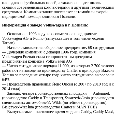
площадок и футбольных полей, а также оснащает школы
самыми современными компьютерами и другими техническим
средствами. Компания также поставляет автомобили скорой
медицинской помощи клиникам Познани.
Информация о заводе Volkswagen в г. Познань:
— Основано в 1993 году как совместное предприятие
Volkswagen AG и Polmo (выпускавшее в том числе модель
Tarpan)
— Начало становления: сборочное предприятие, 69 сотруднико
— Дочерняя компания: с декабря 1996 года компания
Volkswagen Poznań стала стопроцентным дочерним
предприятием концерна Volkswagen AG
— Число сотрудников: порядка 11 000, из которых 2 700 челове
работают на заводе по производству Crafter в пригороде Вжесн
Только за последние четыре года число сотрудников выросло н
64%.
— Председатель правления: Йенс Оксен (с 2007 по 2010 год и с
2014 года)
— Заводы: четыре производственных площадки — Antoninek
(производство Caddy и Transporter), Swarzędz-Jasin (производст
специальных автомобилей), Wilda (литейное производство),
Białężyce-Września (производство Crafter и MAN TGE)
— Выпускаемые в настоящее время модели: Caddy, Caddy Maxi