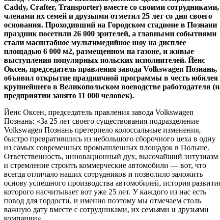
Caddy, Crafter, Transporter) вместе со своими сотрудниками,
членами их семей и друзьями отметил 25 лет со дня своего
основания. Проходивший на Городском стадионе в Познани
праздник посетили 26 000 зрителей, а главными событиями
стали масштабное мультимедийное шоу на дисплее
площадью 6 000 м2, размещенном на газоне, и живые
выступления популярных польских исполнителей. Йенс
Оксен, председатель правления завода Volkswagen Познань,
объявил открытие праздничной программы в честь юбилея
крупнейшего в Великопольском воеводстве работодателя (н
предприятии занято 11 000 человек).
Йенс Оксен, председатель правления завода Volkswagen
Познань: «За 25 лет своего существования подразделение
Volkswagen Познань претерпело колоссальные изменения,
быстро превратившись из небольшого сборочного цеха в одну
из самых современных промышленных площадок в Польше.
Ответственность, инновационный дух, высочайший энтузиазм
и стремление строить коммерческие автомобили — вот, что
всегда отличало наших сотрудников и позволило заложить
основу успешного производства автомобилей, история развити
которого насчитывает вот уже 25 лет. У каждого из нас есть
повод для гордости, и именно поэтому мы отмечаем столь
важную дату вместе с сотрудниками, их семьями и друзьями
компании».