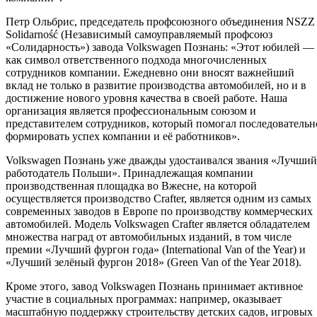
Петр Ольбрис, председатель профсоюзного объединения NSZZ
Solidarność (Независимый самоуправляемый профсоюз
«Солидарность») завода Volkswagen Познань: «Этот юбилей —
как символ ответственного подхода многочисленных
сотрудников компании. Ежедневно они вносят важнейший
вклад не только в развитие производства автомобилей, но и в
достижение нового уровня качества в своей работе. Наша
организация является профессиональным союзом и
представителем сотрудников, который помогал последовательн
формировать успех компании и её работников».
Volkswagen Познань уже дважды удостаивался звания «Лучший
работодатель Польши». Принадлежащая компании
производственная площадка во Вжесне, на которой
осуществляется производство Crafter, является одним из самых
современных заводов в Европе по производству коммерческих
автомобилей. Модель Volkswagen Crafter является обладателем
множества наград от автомобильных изданий, в том числе
премии «Лучший фургон года» (International Van of the Year) и
«Лучший зелёный фургон 2018» (Green Van of the Year 2018).
Кроме этого, завод Volkswagen Познань принимает активное
участие в социальных программах: например, оказывает
масштабную поддержку строительству детских садов, игровых