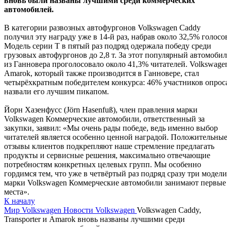
вновь были названы лучшими среди коммерческих
автомобилей.
В категории развозных автофургонов Volkswagen Caddy
получил эту награду уже в 14-й раз, набрав около 32,5% голосо
Модель серии Т в пятый раз подряд одержала победу среди
грузовых автофургонов до 2,8 т. За этот популярный автомобил
из Ганновера проголосовало около 41,3% читателей. Volkswage
Amarok, который также производится в Ганновере, стал
четырёхкратным победителем конкурса: 46% участников опрос
назвали его лучшим пикапом.
Йорн Хазенфусс (Jörn Hasenfuß), член правления марки
Volkswagen Коммерческие автомобили, ответственный за
закупки, заявил: «Мы очень рады победе, ведь именно выбор
читателей является особенно ценной наградой. Положительны
отзывы клиентов подкрепляют наше стремление предлагать
продукты и сервисные решения, максимально отвечающие
потребностям конкретных целевых групп. Мы особенно
гордимся тем, что уже в четвёртый раз подряд сразу три модели
марки Volkswagen Коммерческие автомобили занимают первые
места».
К началу
Мир Volkswagen
Новости Volkswagen
Volkswagen Caddy,
Transporter и Amarok вновь названы лучшими среди