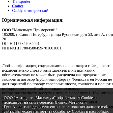
Transporter
Crafter
Caddy коммерческий
Юридическая информация:
ООО "Максимум Приморский"
195299, г. Санкт-Петербург, улица Руставели дом 53, лит А, пом
201
ОГРН 1177847034661
ИНН/КПП 7804588459/781601001
Любая информация, содержащаяся на настоящем сайте, носит
исключительно справочный характер и ни при каких
обстоятельствах не может быть расценена как предложение
заключить договор (публичная оферта). Фольксваген Россия не
дает гарантий по поводу своевременности, точности и полнот
информации на веб-сайте, а также по поводу
беспрепятственного доступа к нему в любое время. Технически
характеристики и оборудование автомобилей, условия
ООО "Автоцентр Максимум" обрабатывает Cookies и
приобретения автомобилей, цены, спецпредложения и
использует на сайте сервисы Яндекс.Метрика и
комплектации автомобилей, указанные на сайте, приведены дл
Гугл.Аналитика для улучшения использования данного вэб-
примера и могут быть изменены в любое время без
сайта. Вы можете запретить обработку Cookies в настройках