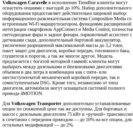
Volkswagen Caravelle
в исполнении Trendline клиенты могут
оснастить опциями с выгодой до 10%. Набор дополнительного
оборудования предоставляет действительно широкий выбор:
информационно-развлекательная система Composition Media со
встроенным Wi-Fi маршрутизатором, функциями расширенной
интеграции смартфонов AppConnect и Media Control, полность
светодиодные фары и задние фонари, парковочный ассистент с
датчиками сзади, дополнительный бортовой аккумулятор,
увеличение разрешенной максимальной массы до 3,2 тонн,
пакет защит для двигателя, коробки передач, топливного бака,
глушителя и порогов, а так же многое другое. Модель
предлагается с богатой моторной гаммой: клиенты могут
выбирать между дизельными и бензиновыми двигателями
объемом в два литра в комбинации как с пяти- или
шестиступенчатой механической коробкой передач, так и
семиступенчатым DSG. Кроме того, независимо от типа
двигателя, автомобили могут оснащаться системой полного
привода 4MOTION.
Для
Volkswagen Transporter
дополнительно устанавливаемые
опции по сниженной цене так же доступны. Для бортовых и
шасси с дизельным двигателем 75 кВт и «ручной» трансмиссие
в сочетании с передним приводом — до 10% на все опции, для
остальных модификаций — до 2%.