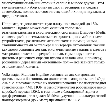
многофункциональный столик в салоне и многое другое. Этот
внушительный набор клиенты смогут расширить и создать
автомобиль, полностью соответствующий их индивидуальным
предпочтениям.
Например, за дополнительную плату, но с выгодой до 15%,
Multivan Highline может быть оснащен топовыми
развлекательными и акустическими системами Discovery Media
с навигацией и возможностью синхронизации с мобильными
устройствами, различными ассистентами и помощниками,
стайлинг-пакетами экстерьера и интерьера автомобиля, такими
как хромированные детали, многочисленные варианты цветов 
материалов отделки передней панели, гармонирующие с
цветовым решением окраски кузова и салона или, к примеру,
роскошный деревянный «яхтенный» пол — все зависит только
от пожеланий клиента.
Volkswagen Multivan Highline оснащается двухлитровыми
дизельными и бензиновыми двигателями мощностью от 149 до
204 л. с. с возможностью их комбинирования с полноприводно
трансмиссией 4MOTION и семиступенчатой роботизированно
коробкой передач DSG, в том числе с блокировкой заднего
дифференциала, что делает Multivan улучшенной альтернативо
полноразмерным (до 7 мест) премиальным SUV.