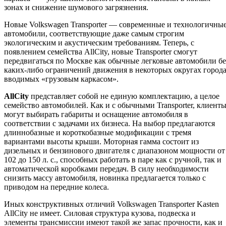
зонах и снижение шумового загрязнения.
Новые Volkswagen Transporter — современные и технологичны
автомобили, соответствующие даже самым строгим
экологическим и акустическим требованиям. Теперь, с
появлением семейства AllCity, новые Transporter смогут
передвигаться по Москве как обычные легковые автомобили бе
каких-либо ограничений движения в некоторых округах города
вводимых «грузовым каркасом».
AllCity
представляет собой не единую комплектацию, а целое
семейство автомобилей. Как и с обычными Transporter, клиент
могут выбирать габариты и оснащение автомобиля в
соответствии с задачами их бизнеса. На выбор предлагаются
длиннобазные и короткобазные модификации с тремя
вариантами высоты крыши. Моторная гамма состоит из
дизельных и бензинового двигателя с диапазоном мощности от
102 до 150 л. с., способных работать в паре как с ручной, так и
автоматической коробками передач. В силу необходимости
снизить массу автомобиля, новинка предлагается только с
приводом на передние колеса.
Иных конструктивных отличий Volkswagen Transporter Kasten
AllCity не имеет. Силовая структура кузова, подвеска и
элементы трансмиссии имеют такой же запас прочности, как и