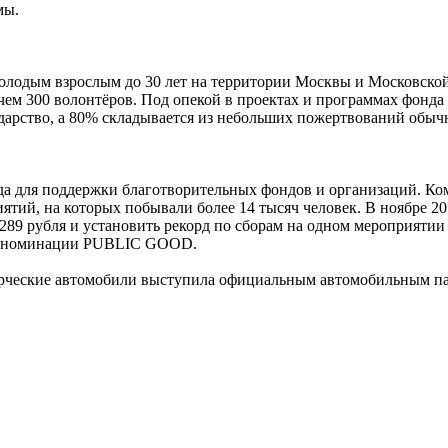
мы.
олодым взрослым до 30 лет на территории Москвы и Московско
чем 300 волонтёров. Под опекой в проектах и программах фонда 
осударство, а 80% складывается из небольших пожертвований об
да для поддержки благотворительных фондов и организаций. Кома
ятий, на которых побывали более 14 тысяч человек. В ноябре 20
 289 рубля и установить рекорд по сборам на одном мероприятии 
 в номинации PUBLIC GOOD.
рческие автомобили выступила официальным автомобильным пар