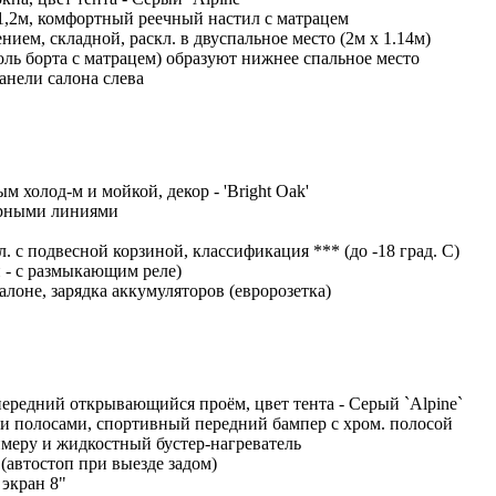
1,2м, комфортный реечный настил с матрацем
ием, складной, раскл. в двуспальное место (2м x 1.14м)
доль борта с матрацем) образуют нижнее спальное место
анели салона слева
 холод-м и мойкой, декор - 'Bright Oak'
торными линиями
 с подвесной корзиной, классификация *** (до -18 град. С)
 - с размыкающим реле)
алоне, зарядка аккумуляторов (евророзетка)
ередний открывающийся проём, цвет тента - Серый `Alpine`
ми полосами, спортивный передний бампер с хром. полосой
меру и жидкостный бустер-нагреватель
t (автостоп при выезде задом)
 экран 8"