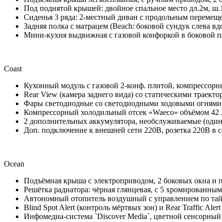
Под поднятой крышей: двойное спальное место дл.2м, ш.
Сиденья 3 ряда: 2-местный диван с продольным перемещен
Задняя полка с матрацем (Beach: боковой сундук слева в
Мини-кухня выдвижная с газовой конфоркой в боковой п
Coast
Кухонный модуль с газовой 2-конф. плитой, компрессорным
Rear View (камера заднего вида) со статическими траек
Фары светодиодные со светодиодными ходовыми огнями
Компрессорный холодильный отсек «Waeco» объёмом 42 л.
2 дополнительных аккумулятора, необслуживаемые (один
Доп. подключение к внешней сети 220В, розетка 220В в с
Ocean
Подъёмная крыша с электроприводом, 2 боковых окна и п
Решётка радиатора: чёрная глянцевая, с 5 хромированны
Автономный отопитель воздушный с управлением по тай
Blind Spot Alert (контроль мёртвых зон) и Rear Traffic Aler
Инфомедиа-система `Discover Media`, цветной сенсорный