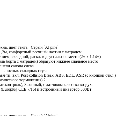
на, цвет тента - Серый `Al pine`
1,2м, комфортный реечный настил с матрацем
ием, складной, раскл. в двуспальное место (2м x 1.14м)
доль борта с матрацем) образуют нижнее спальное место
анели салона слева
2 выносных складных стула
л-ти, вкл. Post-collision Break, ABS, EDL, ASR (с кнопкой откл.)
матического торможения) 2
ат-контроль), 3-зонный, с датчиком качества воздуха
 (Europlug CEE 7/16) и встроенный инвертор 300Вт
на, цвет тента - Серый `Alpine`