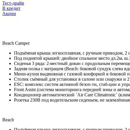
Тест-драйв
В кредит
Акции
Beach Camper
Подъёмная крыша легкосплавная, с ручным приводом, 2 ок
Под поднятой крышей: двойное спальное место дл.2м, ш.
Сиденья 3 ряда: 2-местный диван с продольным перемещен
Задняя полка с матрацем (Beach: боковой сундук слева в
Мини-кухня выдвижная с газовой конфоркой в боковой п
Столик съёмный для установки в салоне или снаружи и 
ESC: комплекс систем активной безоп-ти, стаб-ции и управ
Front Assist (система мониторинга передней зоны и авто
Кондиционер автоматический `Air Care Climatronic` (клим
Розетка 230В под водительским сиденьем, не заземлённая
Beach
Подъёмная крыша легкосплавная, с ручным приводом, 2 ок