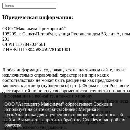
Юридическая информация:
ООО "Максимум Приморский"
195299, г. Санкт-Петербург, улица Руставели дом 53, лит А, пом
201
ОГРН 1177847034661
ИНН/КПП 7804588459/781601001
Любая информация, содержащаяся на настоящем сайте, носит
исключительно справочный характер и ни при каких
обстоятельствах не может быть расценена как предложение
заключить договор (публичная оферта). Фольксваген Россия не
дает гарантий по поводу своевременности, точности и полнот
информации на веб-сайте, а также по поводу
беспрепятственного доступа к нему в любое время. Технически
ООО "Автоцентр Максимум" обрабатывает Cookies и
характеристики и оборудование автомобилей, условия
использует на сайте сервисы Яндекс.Метрика и
приобретения автомобилей, цены, спецпредложения и
Гугл.Аналитика для улучшения использования данного вэб-
комплектации автомобилей, указанные на сайте, приведены дл
сайта. Вы можете запретить обработку Cookies в настройках
примера и могут быть изменены в любое время без
браузера.
предварительного уведомления.