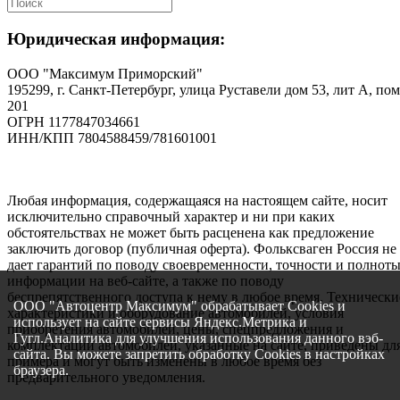
Юридическая информация:
ООО "Максимум Приморский"
195299, г. Санкт-Петербург, улица Руставели дом 53, лит А, пом
201
ОГРН 1177847034661
ИНН/КПП 7804588459/781601001
Любая информация, содержащаяся на настоящем сайте, носит
исключительно справочный характер и ни при каких
обстоятельствах не может быть расценена как предложение
заключить договор (публичная оферта). Фольксваген Россия не
дает гарантий по поводу своевременности, точности и полнот
информации на веб-сайте, а также по поводу
беспрепятственного доступа к нему в любое время. Технически
ООО "Автоцентр Максимум" обрабатывает Cookies и
характеристики и оборудование автомобилей, условия
использует на сайте сервисы Яндекс.Метрика и
приобретения автомобилей, цены, спецпредложения и
Гугл.Аналитика для улучшения использования данного вэб-
комплектации автомобилей, указанные на сайте, приведены дл
сайта. Вы можете запретить обработку Cookies в настройках
примера и могут быть изменены в любое время без
браузера.
предварительного уведомления.